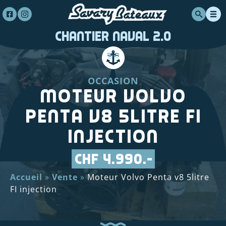
Chantier Naval 2.0
OCCASION
Moteur Volvo
Penta v8 5litre FI
injection
CHF 4.990.-
Accueil
»
Vente
»
Moteur Volvo Penta v8 5litre
FI injection