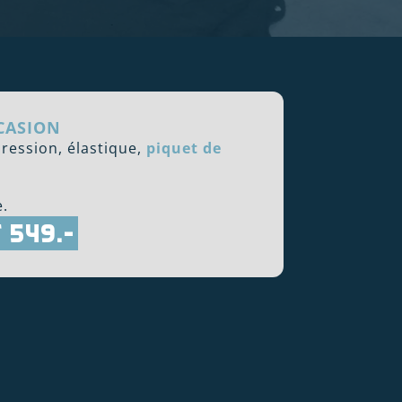
CASION
pression, élastique,
piquet de
.
 549.-